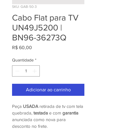
SKU: GAB-50-3
Cabo Flat para TV
UN49J5200 |
BN96-36273Q
Preço
R$ 60,00
Quantidade
*
Adicionar ao carrinho
Peça 
USADA 
retirada de tv com tela 
quebrada, 
testada
 e com 
garantia
anunciada como nova para 
desconto no frete.