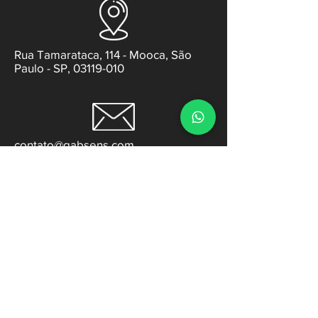
Rua Tamarataca, 114 - Mooca, São
Paulo - SP, 03119-010
contato@gabsens.com
95998-7124
+55 11
Início
Endereço Matriz:
Institucional
Rua Tamarataca, 114
Serviços
Mooca - 03119-010