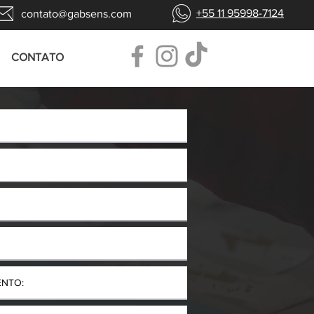
+55 11 95998-7124
contato@gabsens.com
CONTATO