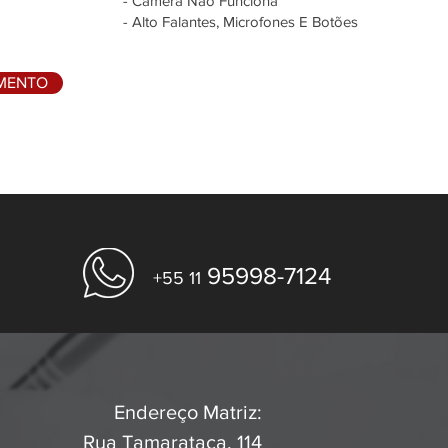
- Câmera Não Funciona
- Alto Falantes, Microfones E Botões
AMENTO
95998-7124
+55 11
Endereço Matriz:
Rua Tamarataca, 114