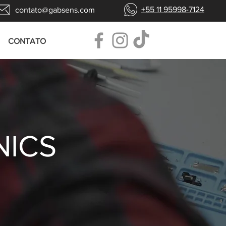
+55 11 95998-7124
contato@gabsens.com
CONTATO
NICS