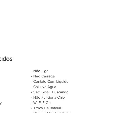
cidos
- Não Liga
- Não Carrega
- Contato Com Líquido
- Caiu Na Água
- Sem Sinal | Buscando
- Não Funciona Chip
y
- Wi-Fi E Gps
- Troca De Bateria