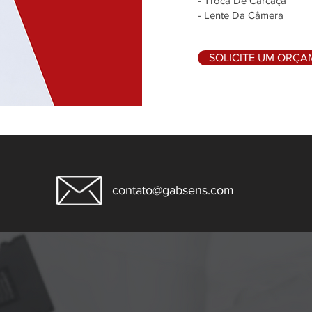
- Troca De Carcaça
- Lente Da Câmera
SOLICITE UM ORÇ
contato@gabsens.com