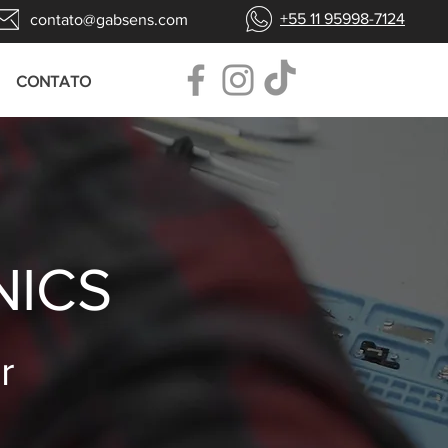
+55 11 95998-7124
contato@gabsens.com
CONTATO
NICS
r