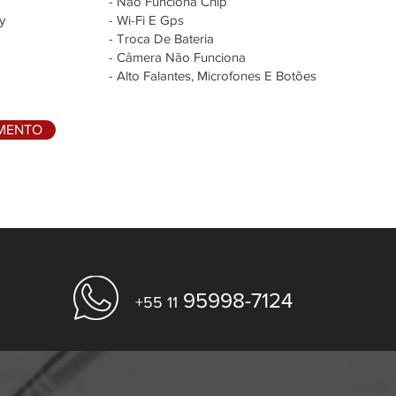
- Não Funciona Chip
y
- Wi-Fi E Gps
- Troca De Bateria
- Câmera Não Funciona
- Alto Falantes, Microfones E Botões
AMENTO
95998-7124
+55 11