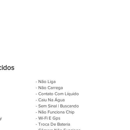
cidos
- Não Liga
- Não Carrega
- Contato Com Líquido
- Caiu Na Água
- Sem Sinal | Buscando
- Não Funciona Chip
y
- Wi-Fi E Gps
- Troca De Bateria