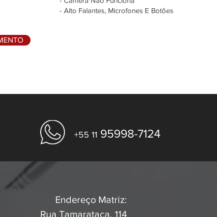
- Câmera Não Funciona
- Alto Falantes, Microfones E Botões
AMENTO
95998-7124
+55 11
Endereço Matriz:
Rua Tamarataca, 114