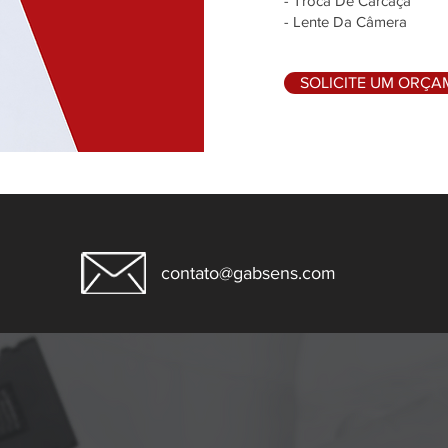
- Troca De Carcaça
- Lente Da Câmera
SOLICITE UM ORÇ
contato@gabsens.com