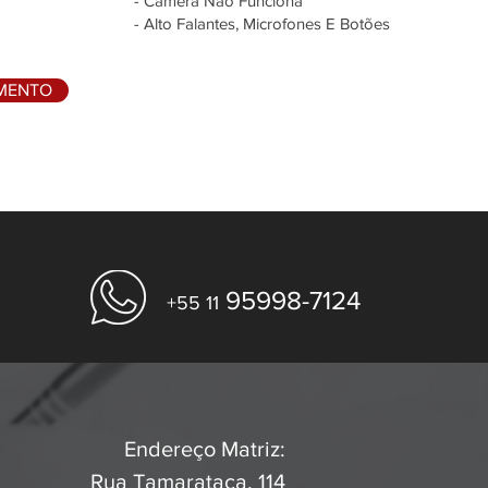
- Câmera Não Funciona
- Alto Falantes, Microfones E Botões
AMENTO
95998-7124
+55 11
Endereço Matriz:
Rua Tamarataca, 114