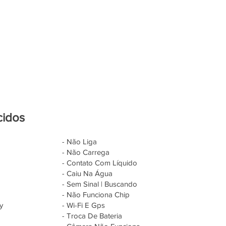
cidos
- Não Liga
- Não Carrega
- Contato Com Líquido
- Caiu Na Água
- Sem Sinal | Buscando
- Não Funciona Chip
y
- Wi-Fi E Gps
- Troca De Bateria