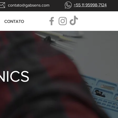
+55 11 95998-7124
contato@gabsens.com
CONTATO
NICS