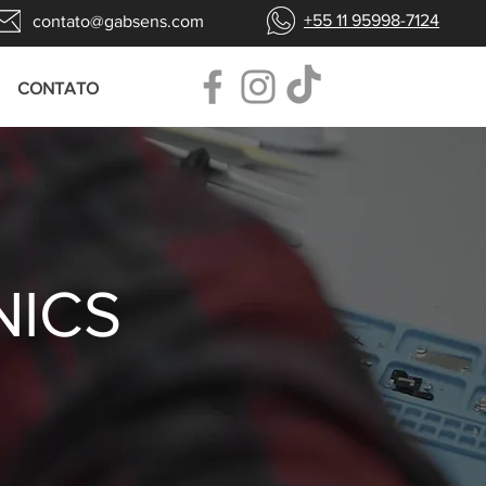
+55 11 95998-7124
contato@gabsens.com
CONTATO
NICS