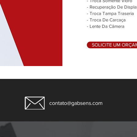
- Troca Somente Vidro
- Recuperação De Displa
- Troca Tampa Traseria
- Troca De Carcaça
- Lente Da Câmera
SOLICITE UM ORÇ
contato@gabsens.com