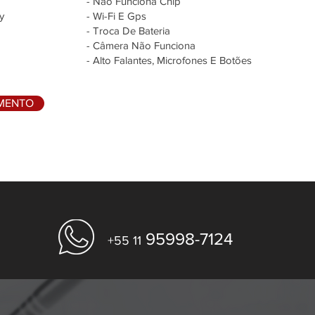
- Não Funciona Chip
y
- Wi-Fi E Gps
- Troca De Bateria
- Câmera Não Funciona
- Alto Falantes, Microfones E Botões
AMENTO
95998-7124
+55 11