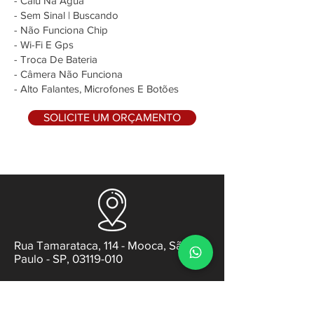
- Caiu Na Água
- Sem Sinal | Buscando
- Não Funciona Chip
- Wi-Fi E Gps
- Troca De Bateria
- Câmera Não Funciona
- Alto Falantes, Microfones E Botões
SOLICITE UM ORÇAMENTO
Rua Tamarataca, 114 - Mooca, São
Paulo - SP, 03119-010