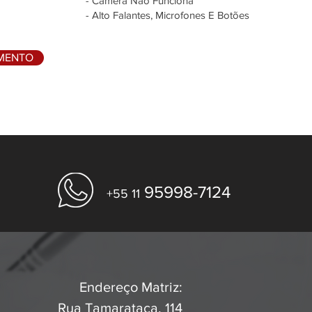
- Câmera Não Funciona
- Alto Falantes, Microfones E Botões
AMENTO
95998-7124
+55 11
Endereço Matriz:
Rua Tamarataca, 114