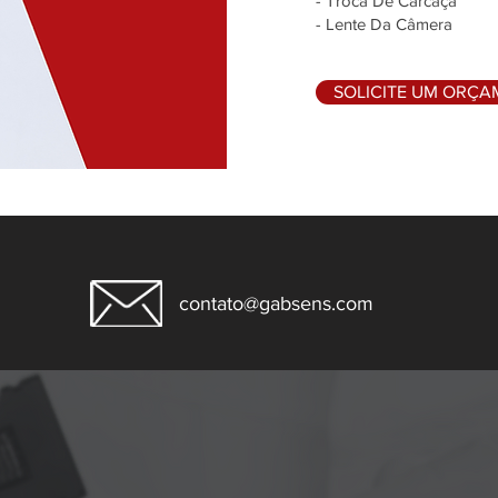
- Troca De Carcaça
- Lente Da Câmera
SOLICITE UM ORÇ
contato@gabsens.com