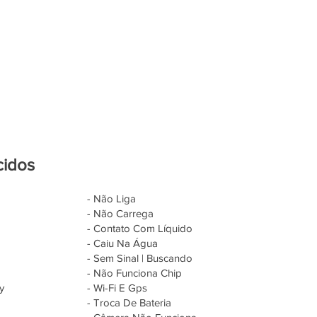
cidos
- Não Liga
- Não Carrega
- Contato Com Líquido
- Caiu Na Água
- Sem Sinal | Buscando
- Não Funciona Chip
y
- Wi-Fi E Gps
- Troca De Bateria