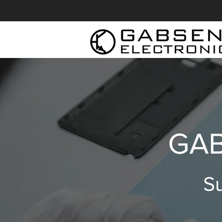
GAB
Su