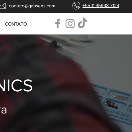
+55 11 95998-7124
contato@gabsens.com
CONTATO
NICS
ra