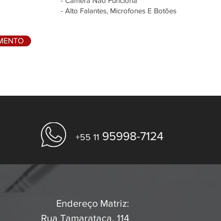
- Câmera Não Funciona
- Alto Falantes, Microfones E Botões
AMENTO
95998-7124
+55 11
Endereço Matriz:
Rua Tamarataca, 114