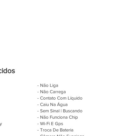
cidos
- Não Liga
- Não Carrega
- Contato Com Líquido
- Caiu Na Água
- Sem Sinal | Buscando
- Não Funciona Chip
y
- Wi-Fi E Gps
- Troca De Bateria