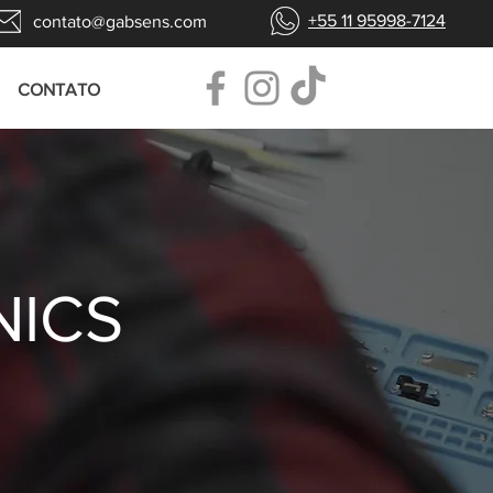
+55 11 95998-7124
contato@gabsens.com
CONTATO
NICS