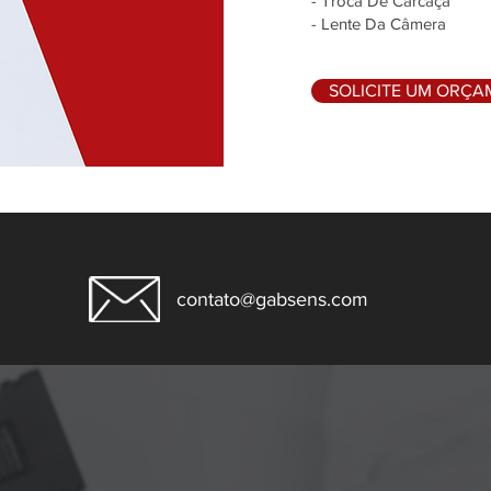
- Troca De Carcaça
- Lente Da Câmera
SOLICITE UM ORÇ
contato@gabsens.com