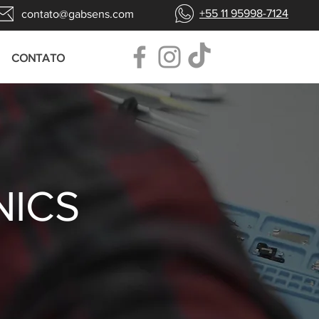
+55 11 95998-7124
contato@gabsens.com
CONTATO
NICS