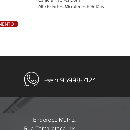
- Câmera Não Funciona
- Alto Falantes, Microfones E Botões
AMENTO
95998-7124
+55 11
Endereço Matriz:
Rua Tamarataca, 114