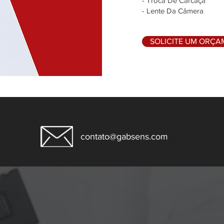
- Troca De Carcaça
- Lente Da Câmera
SOLICITE UM ORÇ
contato@gabsens.com