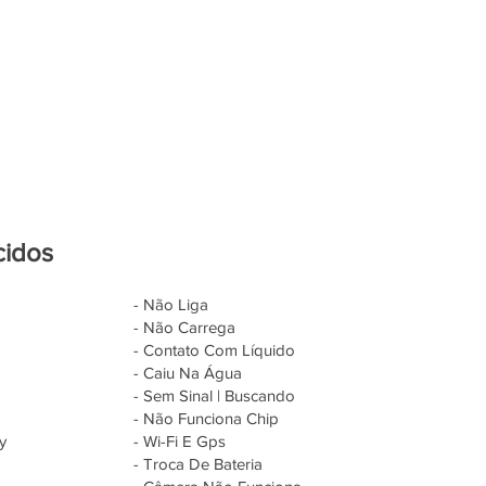
cidos
- Não Liga
- Não Carrega
- Contato Com Líquido
- Caiu Na Água
- Sem Sinal | Buscando
- Não Funciona Chip
y
- Wi-Fi E Gps
- Troca De Bateria