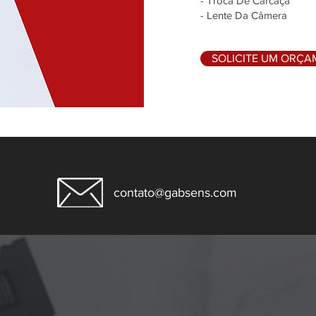
- Troca De Carcaça
- Lente Da Câmera
SOLICITE UM ORÇ
contato@gabsens.com