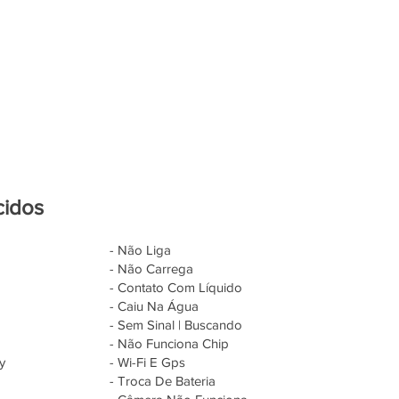
cidos
- Não Liga
- Não Carrega
- Contato Com Líquido
- Caiu Na Água
- Sem Sinal | Buscando
- Não Funciona Chip
y
- Wi-Fi E Gps
- Troca De Bateria