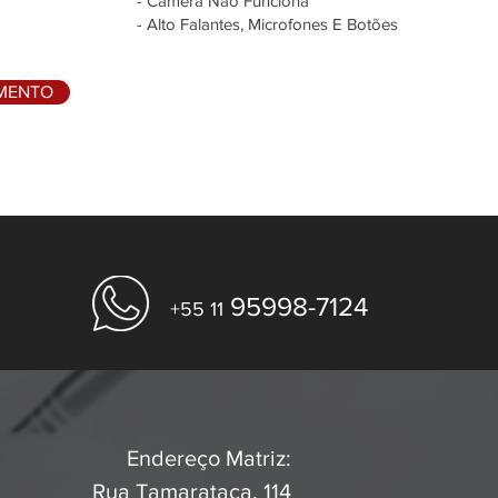
- Câmera Não Funciona
- Alto Falantes, Microfones E Botões
AMENTO
95998-7124
+55 11
Endereço Matriz:
Rua Tamarataca, 114