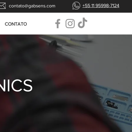
+55 11 95998-7124
contato@gabsens.com
CONTATO
NICS