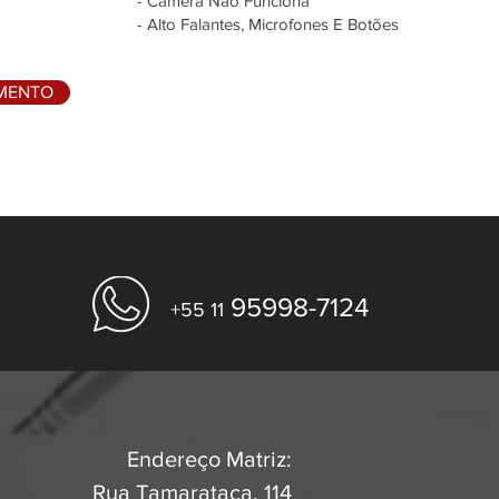
- Câmera Não Funciona
- Alto Falantes, Microfones E Botões
AMENTO
95998-7124
+55 11
Endereço Matriz:
Rua Tamarataca, 114