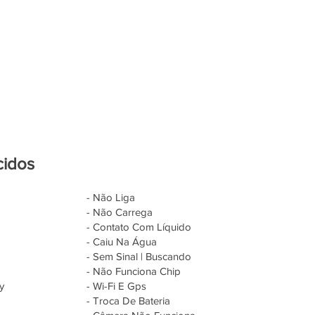
cidos
- Não Liga
- Não Carrega
- Contato Com Líquido
- Caiu Na Água
- Sem Sinal | Buscando
- Não Funciona Chip
y
- Wi-Fi E Gps
- Troca De Bateria