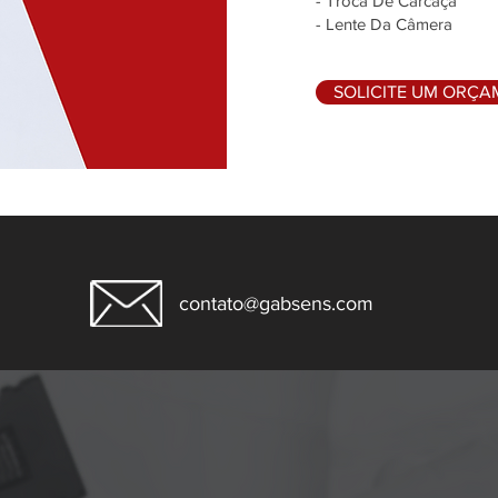
- Troca De Carcaça
- Lente Da Câmera
SOLICITE UM ORÇ
contato@gabsens.com