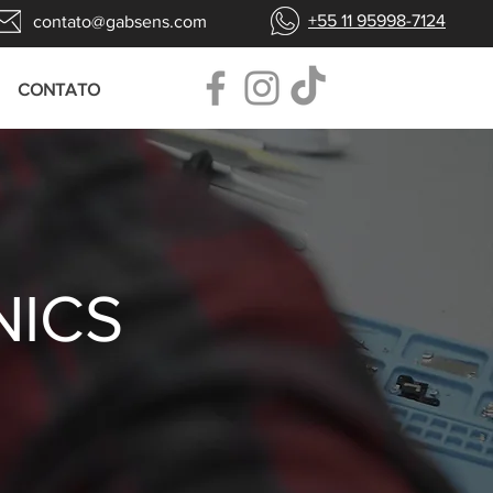
+55 11 95998-7124
contato@gabsens.com
CONTATO
NICS