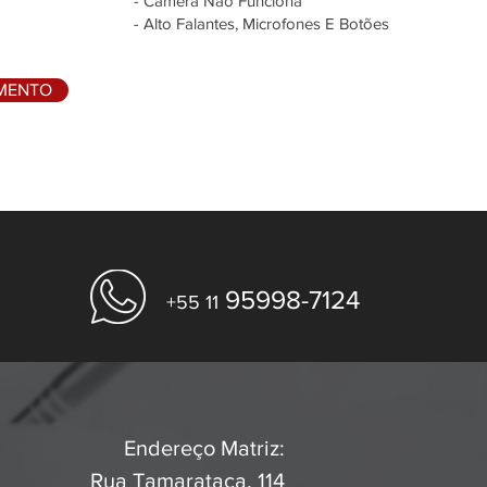
- Câmera Não Funciona
- Alto Falantes, Microfones E Botões
AMENTO
95998-7124
+55 11
Endereço Matriz:
Rua Tamarataca, 114