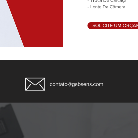
- Troca De Carcaça
- Lente Da Câmera
SOLICITE UM ORÇ
contato@gabsens.com