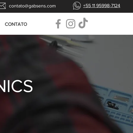
+55 11 95998-7124
contato@gabsens.com
CONTATO
NICS