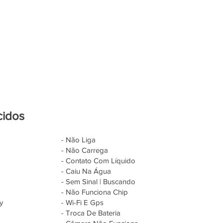
cidos
- Não Liga
- Não Carrega
- Contato Com Líquido
- Caiu Na Água
- Sem Sinal | Buscando
- Não Funciona Chip
y
- Wi-Fi E Gps
- Troca De Bateria