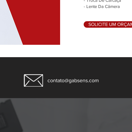
- Troca De Carcaça
- Lente Da Câmera
SOLICITE UM ORÇ
contato@gabsens.com