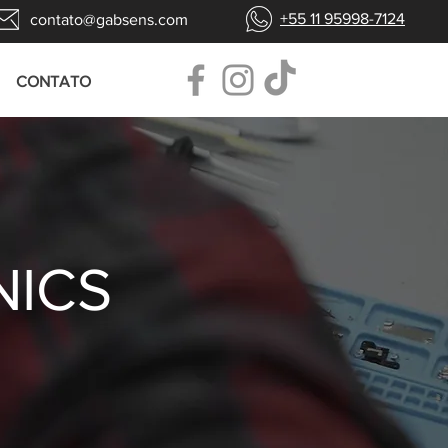
+55 11 95998-7124
contato@gabsens.com
CONTATO
NICS