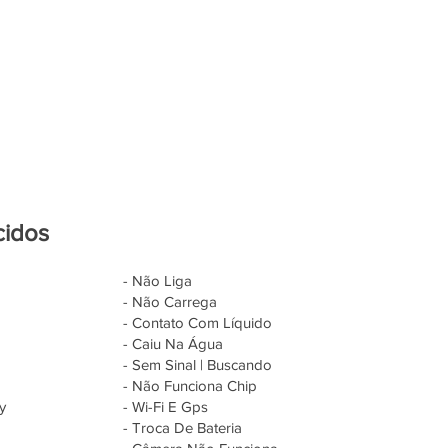
cidos
- Não Liga
- Não Carrega
- Contato Com Líquido
- Caiu Na Água
- Sem Sinal | Buscando
- Não Funciona Chip
y
- Wi-Fi E Gps
- Troca De Bateria