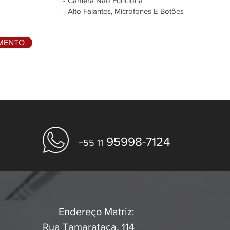
- Câmera Não Funciona
- Alto Falantes, Microfones E Botões
AMENTO
95998-7124
+55 11
Endereço Matriz:
Rua Tamarataca, 114