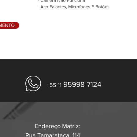
- Câmera Não Funciona
- Alto Falantes, Microfones E Botões
AMENTO
95998-7124
+55 11
Endereço Matriz:
Rua Tamarataca, 114