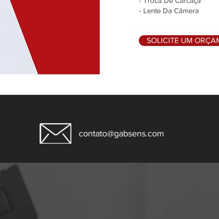
- Troca De Carcaça
- Lente Da Câmera
SOLICITE UM ORÇ
contato@gabsens.com