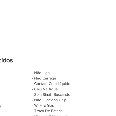
cidos
- Não Liga
- Não Carrega
- Contato Com Líquido
- Caiu Na Água
- Sem Sinal | Buscando
- Não Funciona Chip
y
- Wi-Fi E Gps
- Troca De Bateria