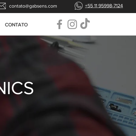
+55 11 95998-7124
contato@gabsens.com
CONTATO
NICS