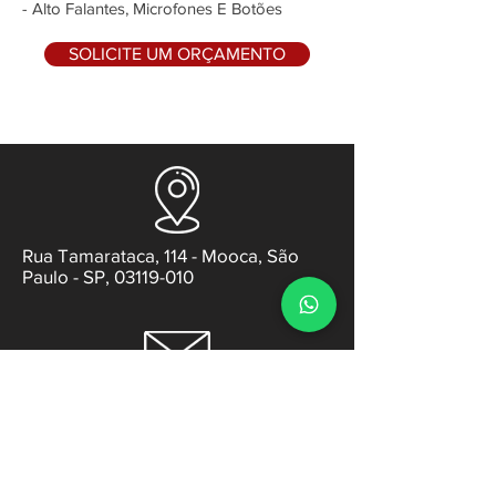
- Alto Falantes, Microfones E Botões
SOLICITE UM ORÇAMENTO
Rua Tamarataca, 114 - Mooca, São
Paulo - SP, 03119-010
contato@gabsens.com