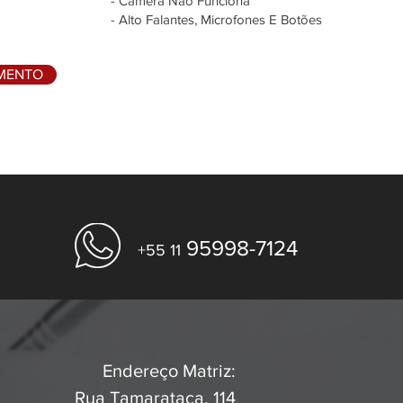
- Câmera Não Funciona
- Alto Falantes, Microfones E Botões
AMENTO
95998-7124
+55 11
Endereço Matriz:
Rua Tamarataca, 114