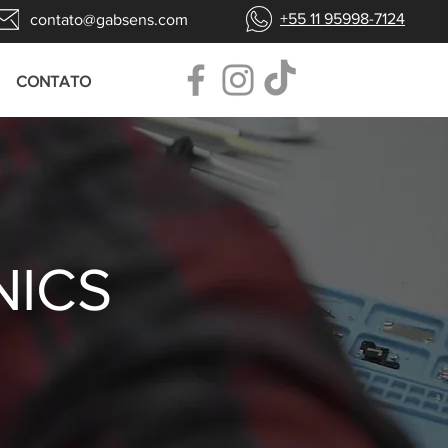
+55 11 95998-7124
contato@gabsens.com
CONTATO
NICS