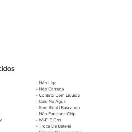
cidos
- Não Liga
- Não Carrega
- Contato Com Líquido
- Caiu Na Água
- Sem Sinal | Buscando
- Não Funciona Chip
y
- Wi-Fi E Gps
- Troca De Bateria