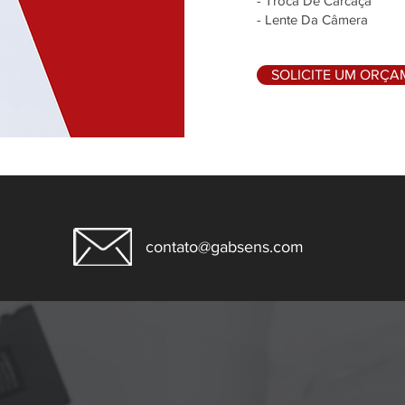
- Troca De Carcaça
- Lente Da Câmera
SOLICITE UM ORÇ
contato@gabsens.com