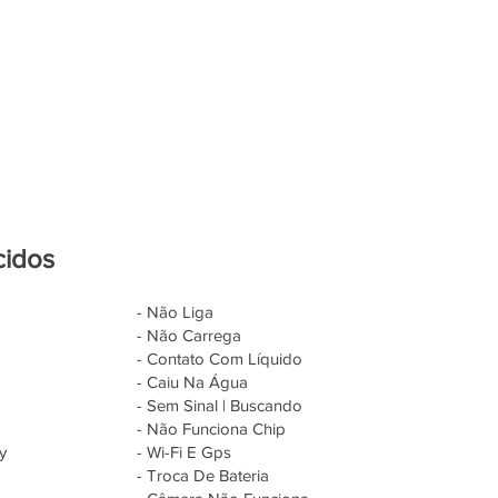
cidos
- Não Liga
- Não Carrega
- Contato Com Líquido
- Caiu Na Água
- Sem Sinal | Buscando
- Não Funciona Chip
y
- Wi-Fi E Gps
- Troca De Bateria