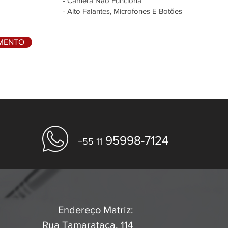
- Câmera Não Funciona
- Alto Falantes, Microfones E Botões
AMENTO
95998-7124
+55 11
Endereço Matriz:
Rua Tamarataca, 114