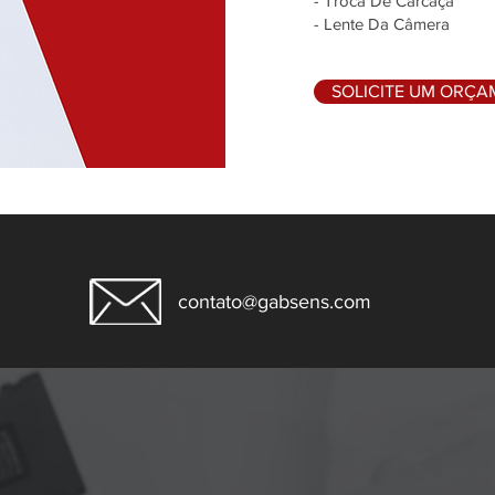
- Troca De Carcaça
- Lente Da Câmera
SOLICITE UM ORÇ
contato@gabsens.com