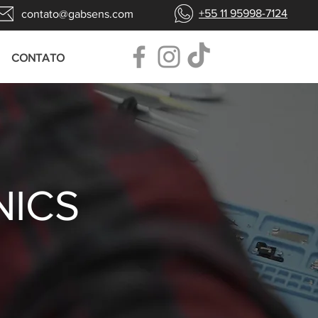
+55 11 95998-7124
contato@gabsens.com
CONTATO
NICS