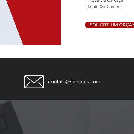
- Troca De Carcaça
- Lente Da Câmera
SOLICITE UM ORÇ
contato@gabsens.com