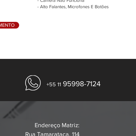
- Câmera Não Funciona
- Alto Falantes, Microfones E Botões
AMENTO
95998-7124
+55 11
Endereço Matriz:
Rua Tamarataca, 114