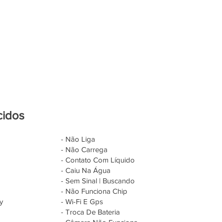
cidos
- Não Liga
- Não Carrega
- Contato Com Líquido
- Caiu Na Água
- Sem Sinal | Buscando
- Não Funciona Chip
y
- Wi-Fi E Gps
- Troca De Bateria