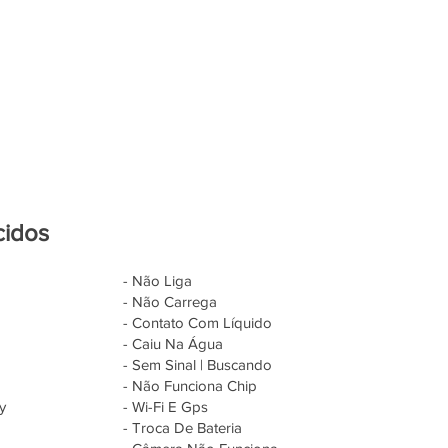
cidos
- Não Liga
- Não Carrega
- Contato Com Líquido
- Caiu Na Água
- Sem Sinal | Buscando
- Não Funciona Chip
y
- Wi-Fi E Gps
- Troca De Bateria