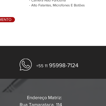
- Câmera Não Funciona
- Alto Falantes, Microfones E Botões
AMENTO
95998-7124
+55 11
Endereço Matriz:
Rua Tamarataca, 114