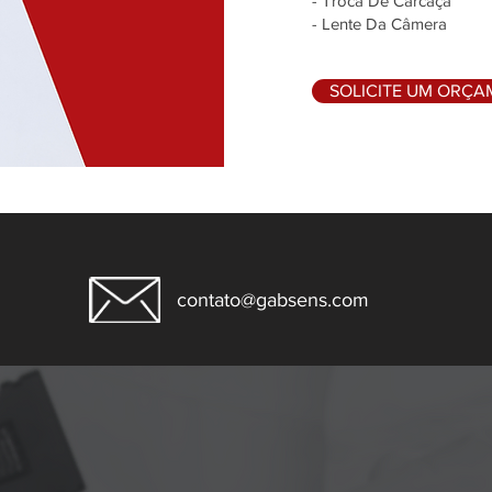
- Troca De Carcaça
- Lente Da Câmera
SOLICITE UM ORÇ
contato@gabsens.com