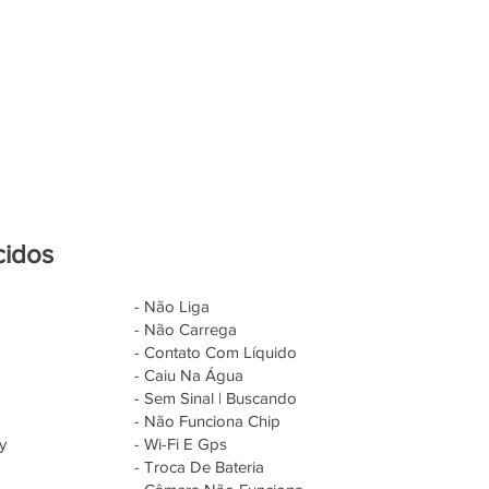
cidos
- Não Liga
- Não Carrega
- Contato Com Líquido
- Caiu Na Água
- Sem Sinal | Buscando
- Não Funciona Chip
y
- Wi-Fi E Gps
- Troca De Bateria