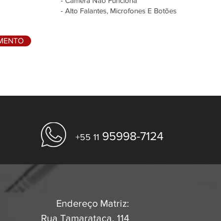
- Câmera Não Funciona
- Alto Falantes, Microfones E Botões
AMENTO
95998-7124
+55 11
Endereço Matriz:
Rua Tamarataca, 114