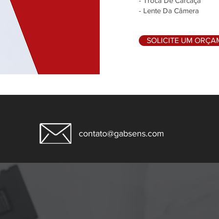
- Troca De Carcaça
- Lente Da Câmera
SOLICITE UM ORÇ
contato@gabsens.com