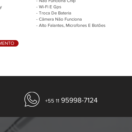
- Não Funciona Chip
y
- Wi-Fi E Gps
- Troca De Bateria
- Câmera Não Funciona
- Alto Falantes, Microfones E Botões
AMENTO
95998-7124
+55 11