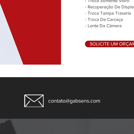
- Troca Somente Vidro
- Recuperação De Displa
- Troca Tampa Traseria
- Troca De Carcaça
- Lente Da Câmera
SOLICITE UM ORÇ
contato@gabsens.com