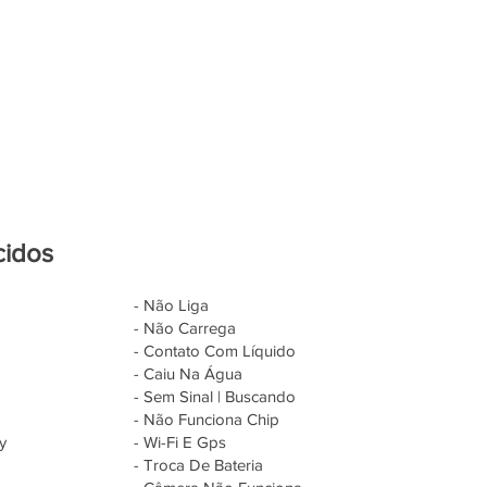
cidos
- Não Liga
- Não Carrega
- Contato Com Líquido
- Caiu Na Água
- Sem Sinal | Buscando
- Não Funciona Chip
y
- Wi-Fi E Gps
- Troca De Bateria