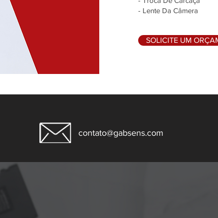
- Troca De Carcaça
- Lente Da Câmera
SOLICITE UM ORÇ
contato@gabsens.com