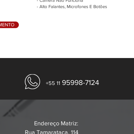
- Câmera Não Funciona
- Alto Falantes, Microfones E Botões
AMENTO
95998-7124
+55 11
Endereço Matriz:
Rua Tamarataca, 114