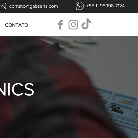
+55 11 95998-7124
contato@gabsens.com
CONTATO
NICS