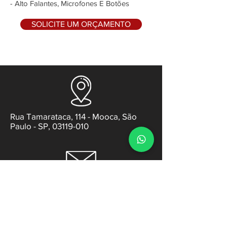
- Alto Falantes, Microfones E Botões
SOLICITE UM ORÇAMENTO
Rua Tamarataca, 114 - Mooca, São
Paulo - SP, 03119-010
contato@gabsens.com