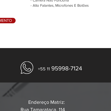
- Câmera Não Funciona
- Alto Falantes, Microfones E Botões
AMENTO
95998-7124
+55 11
Endereço Matriz:
Rua Tamarataca, 114