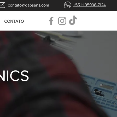
+55 11 95998-7124
contato@gabsens.com
CONTATO
NICS