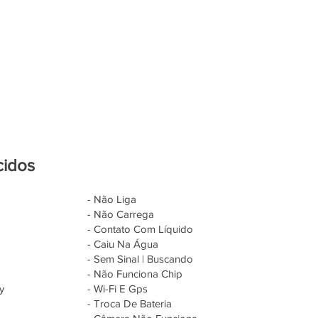
cidos
- Não Liga
- Não Carrega
- Contato Com Líquido
- Caiu Na Água
- Sem Sinal | Buscando
- Não Funciona Chip
y
- Wi-Fi E Gps
- Troca De Bateria