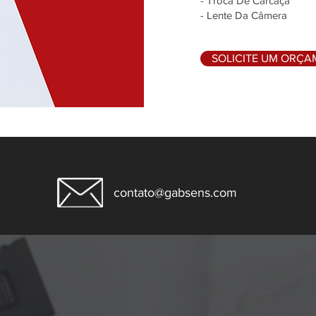
- Troca De Carcaça
- Lente Da Câmera
SOLICITE UM ORÇ
contato@gabsens.com