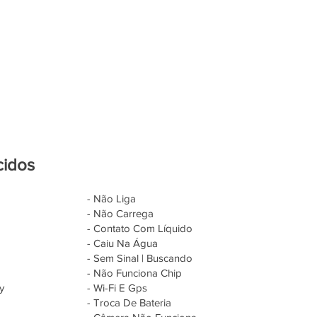
cidos
- Não Liga
- Não Carrega
- Contato Com Líquido
- Caiu Na Água
- Sem Sinal | Buscando
- Não Funciona Chip
y
- Wi-Fi E Gps
- Troca De Bateria