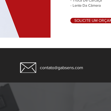
- Troca De Carcaça
- Lente Da Câmera
SOLICITE UM ORÇ
contato@gabsens.com