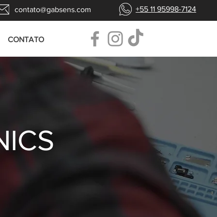
+55 11 95998-7124
contato@gabsens.com
CONTATO
NICS