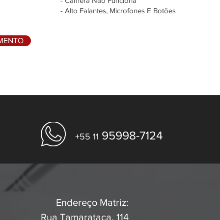
- Câmera Não Funciona
- Alto Falantes, Microfones E Botões
AMENTO
95998-7124
+55 11
Endereço Matriz:
Rua Tamarataca, 114