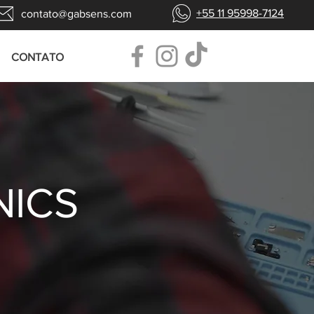
+55 11 95998-7124
contato@gabsens.com
CONTATO
NICS