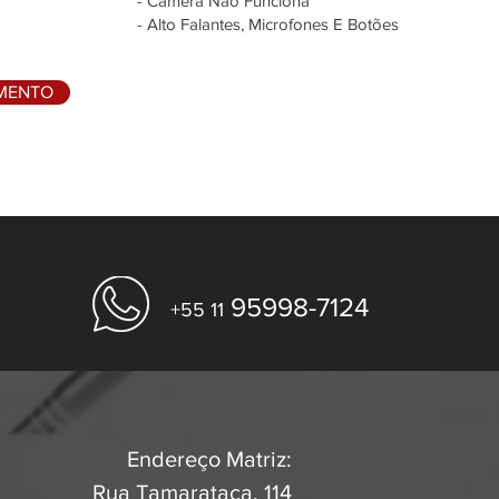
- Câmera Não Funciona
- Alto Falantes, Microfones E Botões
AMENTO
95998-7124
+55 11
Endereço Matriz:
Rua Tamarataca, 114