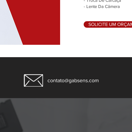
- Troca De Carcaça
- Lente Da Câmera
SOLICITE UM ORÇ
contato@gabsens.com