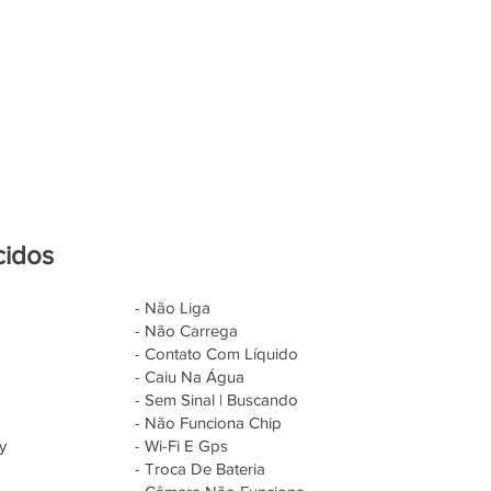
cidos
- Não Liga
- Não Carrega
- Contato Com Líquido
- Caiu Na Água
- Sem Sinal | Buscando
- Não Funciona Chip
y
- Wi-Fi E Gps
- Troca De Bateria