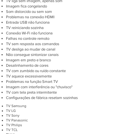
TV liga sem imagem, apenas som
Imagem fica congelando
Som distorcido ou sem som
Problemas na conexão HDMI
Entrada USB não funciona
TV reiniciando sozinha
Conexão Wi-Fi não funciona
Falhas no controle remoto
TV sem resposta aos comandos
TV desliga ao mudar de canal
Não consegue sintonizar canais
Imagem em preto e branco
Desalinhamento de cores
TV com zumbido ou ruído constante
TV aquece excessivamente
Problemas na função Smart TV
Imagem com interferência ou "chuvisco"
TV com tela preta intermitente
Configurações de fábrica resetam sozinhas
TV Samsung
TV LG
TV Sony
TV Panasonic
TV Philips
TV TCL