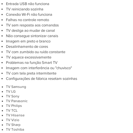
Entrada USB não funciona
TV reiniciando sozinha
Conexão Wi-Fi não funciona
Falhas no controle remoto
TV sem resposta aos comandos
TV desliga ao mudar de canal
Não consegue sintonizar canais
Imagem em preto e branco
Desalinhamento de cores
TV com zumbido ou ruído constante
TV aquece excessivamente
Problemas na função Smart TV
Imagem com interferência ou "chuvisco"
TV com tela preta intermitente
Configurações de fábrica resetam sozinhas
TV Samsung
TV LG
TV Sony
TV Panasonic
TV Philips
TV TCL
TV Hisense
TV Vizio
TV Sharp
TV Toshiba