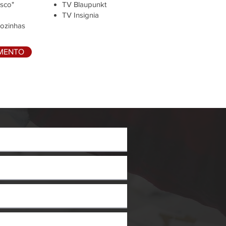
isco"
TV Blaupunkt
TV Insignia
sozinhas
AMENTO