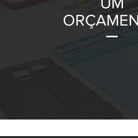
UM
ORÇAME