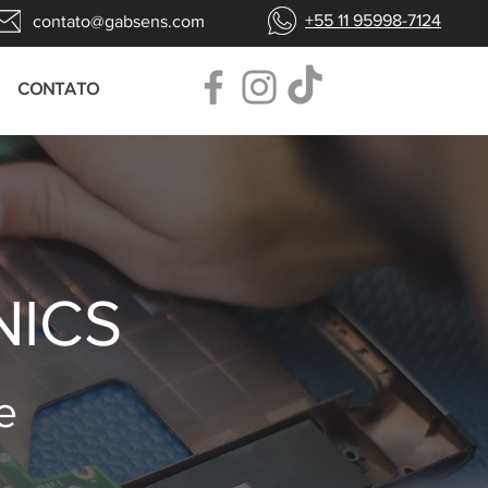
+55 11 95998-7124
contato@gabsens.com
CONTATO
NICS
e