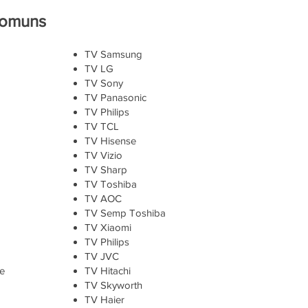
comuns
TV Samsung
TV LG
TV Sony
TV Panasonic
TV Philips
TV TCL
TV Hisense
TV Vizio
TV Sharp
TV Toshiba
TV AOC
TV Semp Toshiba
TV Xiaomi
TV Philips
TV JVC
e
TV Hitachi
TV Skyworth
TV Haier