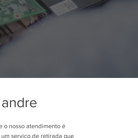
 andre
ue o nosso atendimento é
um serviço de retirada que