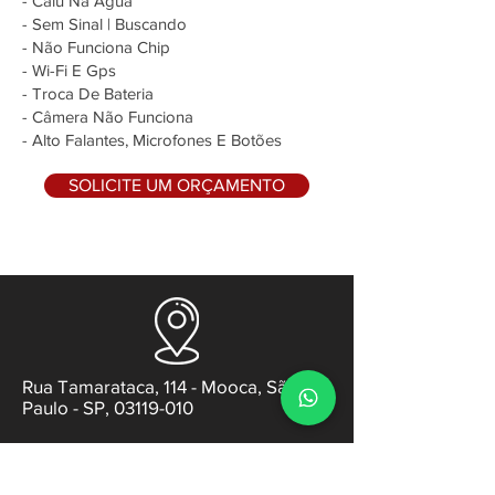
- Caiu Na Água
- Sem Sinal | Buscando
- Não Funciona Chip
- Wi-Fi E Gps
- Troca De Bateria
- Câmera Não Funciona
- Alto Falantes, Microfones E Botões
SOLICITE UM ORÇAMENTO
Rua Tamarataca, 114 - Mooca, São
Paulo - SP, 03119-010