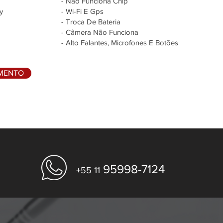
- Não Funciona Chip
y
- Wi-Fi E Gps
- Troca De Bateria
- Câmera Não Funciona
- Alto Falantes, Microfones E Botões
AMENTO
95998-7124
+55 11