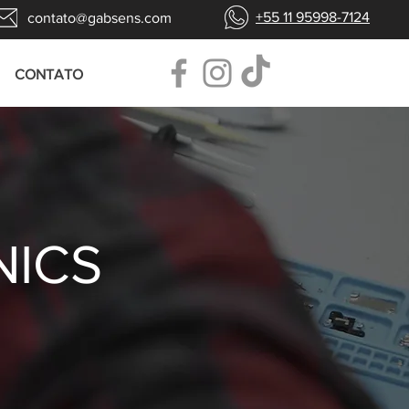
+55 11 95998-7124
contato@gabsens.com
CONTATO
NICS