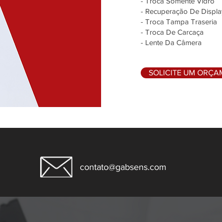
- Troca Somente Vidro
- Recuperação De Displa
- Troca Tampa Traseria
- Troca De Carcaça
- Lente Da Câmera
SOLICITE UM ORÇ
contato@gabsens.com