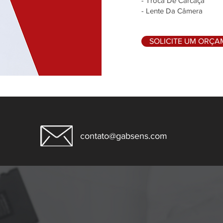
- Troca De Carcaça
- Lente Da Câmera
SOLICITE UM ORÇ
contato@gabsens.com