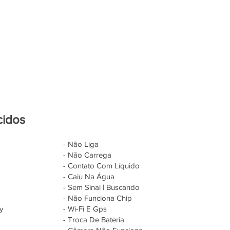
cidos
- Não Liga
- Não Carrega
- Contato Com Líquido
- Caiu Na Água
- Sem Sinal | Buscando
- Não Funciona Chip
y
- Wi-Fi E Gps
- Troca De Bateria