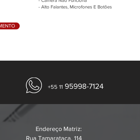
- Câmera Não Funciona
- Alto Falantes, Microfones E Botões
AMENTO
95998-7124
+55 11
Endereço Matriz:
Rua Tamarataca, 114