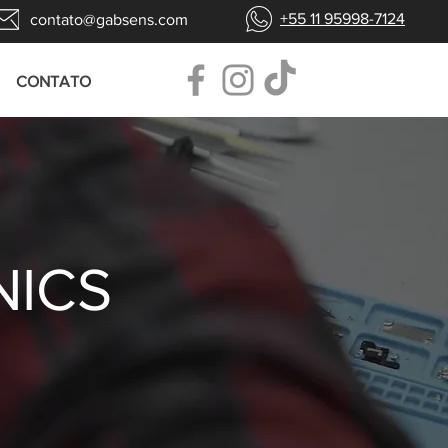
+55 11 95998-7124
contato@gabsens.com
CONTATO
NICS