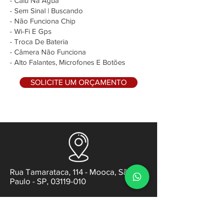
- Caiu Na Água
- Sem Sinal | Buscando
- Não Funciona Chip
- Wi-Fi E Gps
- Troca De Bateria
- Câmera Não Funciona
- Alto Falantes, Microfones E Botões
SOLICITE UM ORÇAMENTO
Rua Tamarataca, 114 - Mooca, São
Paulo - SP, 03119-010