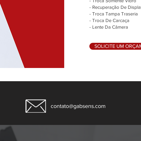
- Troca Somente Vidro
- Recuperação De Displa
- Troca Tampa Traseria
- Troca De Carcaça
- Lente Da Câmera
SOLICITE UM ORÇ
contato@gabsens.com