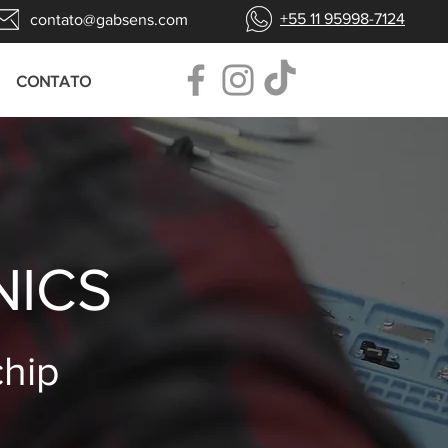
+55 11 95998-7124
contato@gabsens.com
CONTATO
NICS
chip