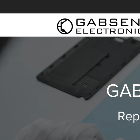
GAB
Repa