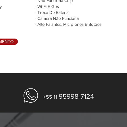
- Não Funciona Chip
y
- Wi-Fi E Gps
- Troca De Bateria
- Câmera Não Funciona
- Alto Falantes, Microfones E Botões
AMENTO
95998-7124
+55 11