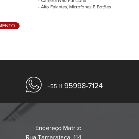
- Câmera Não Funciona
- Alto Falantes, Microfones E Botões
AMENTO
95998-7124
+55 11
Endereço Matriz:
Rua Tamarataca, 114