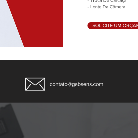
- Troca De Carcaça
- Lente Da Câmera
SOLICITE UM ORÇ
contato@gabsens.com