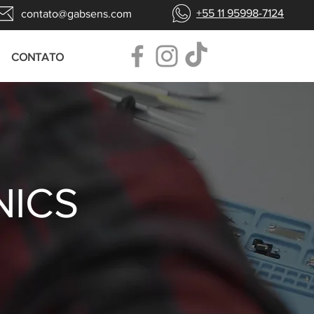
+55 11 95998-7124
contato@gabsens.com
CONTATO
NICS