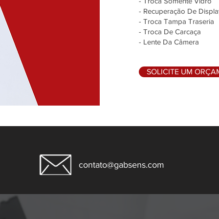
- Troca Somente Vidro
- Recuperação De Displa
- Troca Tampa Traseria
- Troca De Carcaça
- Lente Da Câmera
SOLICITE UM ORÇ
contato@gabsens.com