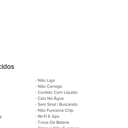
cidos
- Não Liga
- Não Carrega
- Contato Com Líquido
- Caiu Na Água
- Sem Sinal | Buscando
- Não Funciona Chip
y
- Wi-Fi E Gps
- Troca De Bateria