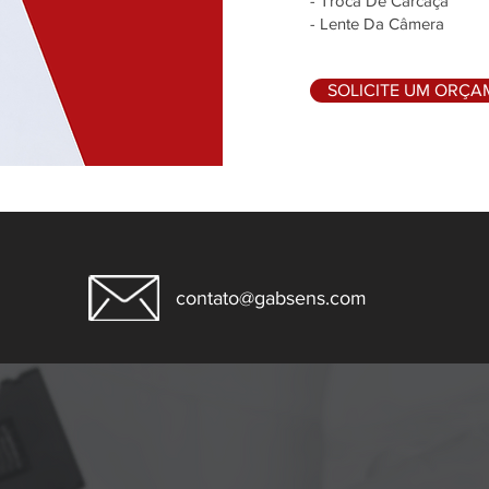
- Troca De Carcaça
- Lente Da Câmera
SOLICITE UM ORÇ
contato@gabsens.com