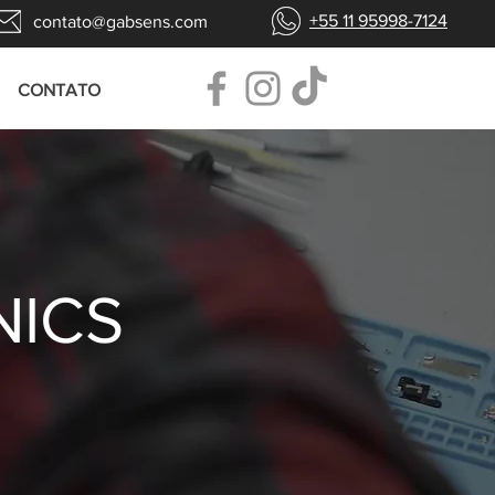
+55 11 95998-7124
contato@gabsens.com
CONTATO
NICS