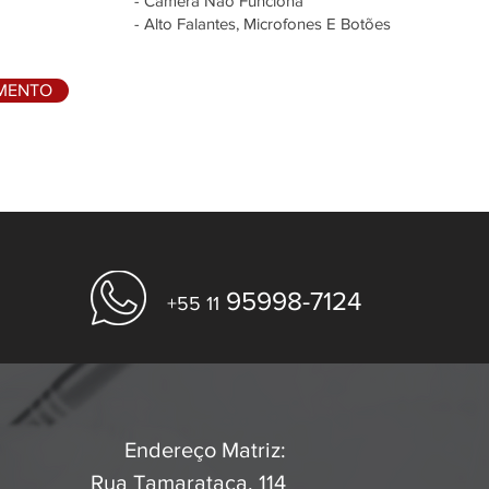
- Câmera Não Funciona
- Alto Falantes, Microfones E Botões
AMENTO
95998-7124
+55 11
Endereço Matriz:
Rua Tamarataca, 114