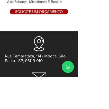
- Alto Falantes, Microfones E Botões
SOLICITE UM ORÇAMENTO
Rua Tamarataca, 114 - Mooca, São
Paulo - SP, 03119-010
contato@gabsens.com