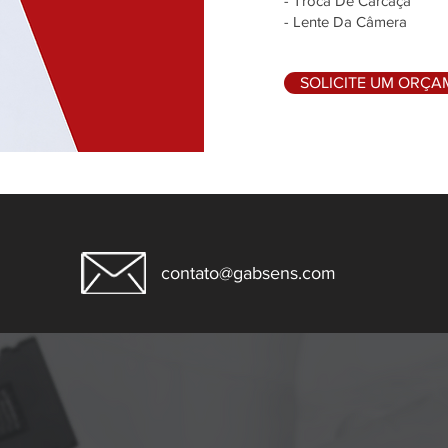
- Troca De Carcaça
- Lente Da Câmera
SOLICITE UM ORÇ
contato@gabsens.com