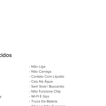
cidos
- Não Liga
- Não Carrega
- Contato Com Líquido
- Caiu Na Água
- Sem Sinal | Buscando
- Não Funciona Chip
y
- Wi-Fi E Gps
- Troca De Bateria