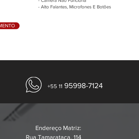
- Câmera Não Funciona
- Alto Falantes, Microfones E Botões
AMENTO
95998-7124
+55 11
Endereço Matriz:
Rua Tamarataca, 114