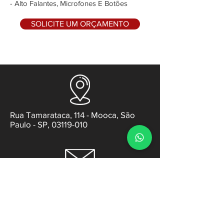
- Alto Falantes, Microfones E Botões
SOLICITE UM ORÇAMENTO
Rua Tamarataca, 114 - Mooca, São
Paulo - SP, 03119-010
contato@gabsens.com