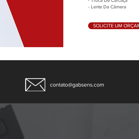
- Troca De Carcaça
- Lente Da Câmera
SOLICITE UM ORÇ
contato@gabsens.com