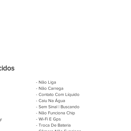
cidos
- Não Liga
- Não Carrega
- Contato Com Líquido
- Caiu Na Água
- Sem Sinal | Buscando
- Não Funciona Chip
y
- Wi-Fi E Gps
- Troca De Bateria