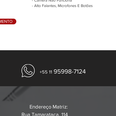
- Câmera Não Funciona
- Alto Falantes, Microfones E Botões
AMENTO
95998-7124
+55 11
Endereço Matriz:
Rua Tamarataca, 114