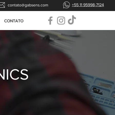
+55 11 95998-7124
contato@gabsens.com
CONTATO
NICS